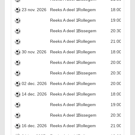
23 nov. 2026
Reeks A deel 1
Rollegem
18:00
Reeks A deel 1
Rollegem
19:00
Reeks A deel 1
Bissegem
20:30
Reeks A deel 1
Rollegem
21:00
30 nov. 2026
Reeks A deel 1
Rollegem
18:00
Reeks A deel 1
Rollegem
20:00
Reeks A deel 1
Bissegem
20:30
02 dec. 2026
Reeks A deel 1
Rollegem
20:00
14 dec. 2026
Reeks A deel 1
Rollegem
18:00
Reeks A deel 1
Rollegem
19:00
Reeks A deel 1
Bissegem
20:30
16 dec. 2026
Reeks A deel 1
Rollegem
21:00