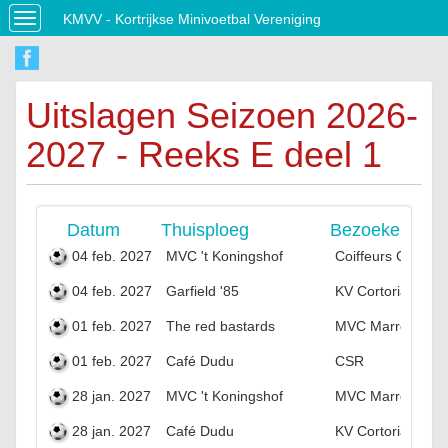
KMVV - Kortrijkse Minivoetbal Vereniging
Toggle
navigation
Uitslagen Seizoen 2026-
2027 - Reeks E deel 1
Datum
Thuisploeg
Bezoekers
04 feb. 2027
MVC 't Koningshof
Coiffeurs City
04 feb. 2027
Garfield '85
KV Cortoriacum
01 feb. 2027
The red bastards
MVC Marreva
01 feb. 2027
Café Dudu
CSR
28 jan. 2027
MVC 't Koningshof
MVC Marreva
28 jan. 2027
Café Dudu
KV Cortoriacum