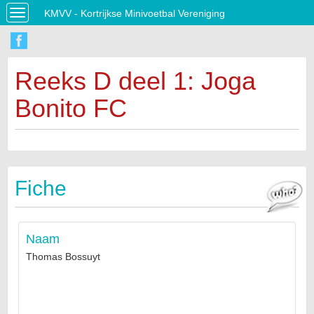
KMVV - Kortrijkse Minivoetbal Vereniging
Toggle
navigation
Reeks D deel 1: Joga
Bonito FC
Fiche
Naam
Thomas Bossuyt