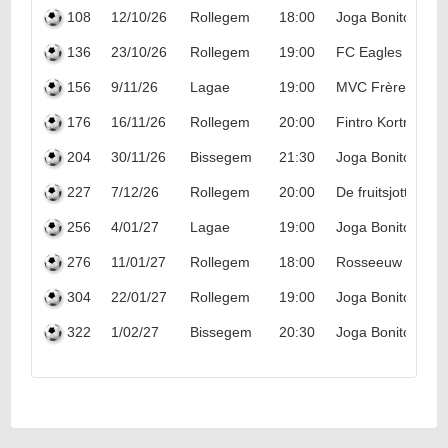
108
12/10/26
Rollegem
18:00
Joga Bonito FC
136
23/10/26
Rollegem
19:00
FC Eagles
156
9/11/26
Lagae
19:00
MVC Frères Des 
176
16/11/26
Rollegem
20:00
Fintro Kortrijk-D
204
30/11/26
Bissegem
21:30
Joga Bonito FC
227
7/12/26
Rollegem
20:00
De fruitsjotters
256
4/01/27
Lagae
19:00
Joga Bonito FC
276
11/01/27
Rollegem
18:00
Rosseeuw interie
304
22/01/27
Rollegem
19:00
Joga Bonito FC
322
1/02/27
Bissegem
20:30
Joga Bonito FC