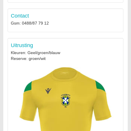
Contact
Gsm: 0488/87 79 12
Uitrusting
Kleuren: Geel/groen/blauw
Reserve: groen/wit