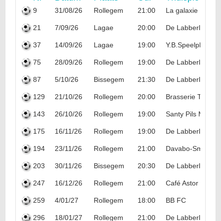
9
31/08/26
Rollegem
21:00
La galaxie
21
7/09/26
Lagae
20:00
De Labberleute
37
14/09/26
Lagae
19:00
Y.B.Speelplaneet
75
28/09/26
Rollegem
19:00
De Labberleute
87
5/10/26
Bissegem
21:30
De Labberleute
129
21/10/26
Rollegem
20:00
Brasserie Thomm
143
26/10/26
Rollegem
19:00
Santy Pils Marke
175
16/11/26
Rollegem
19:00
De Labberleute
194
23/11/26
Rollegem
21:00
Davabo-Smooth S
203
30/11/26
Bissegem
20:30
De Labberleute
247
16/12/26
Rollegem
21:00
Café Astor
259
4/01/27
Rollegem
18:00
BB FC
296
18/01/27
Rollegem
21:00
De Labberleute