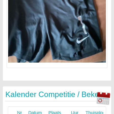
Kalender Competitie / Beker
Nr
Datum
Plaats
Uur
Thuisploeg