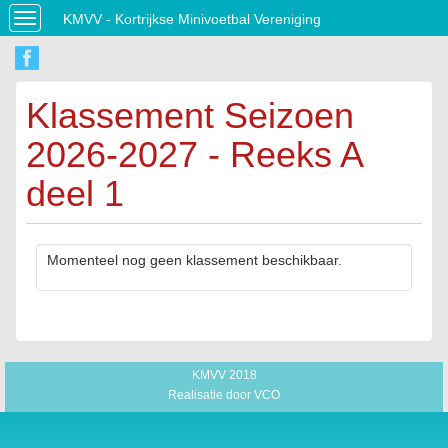
KMVV - Kortrijkse Minivoetbal Vereniging
Toggle
navigation
Klassement Seizoen
2026-2027 - Reeks A
deel 1
Momenteel nog geen klassement beschikbaar.
KMVV 2018
Realisatie door
VCO