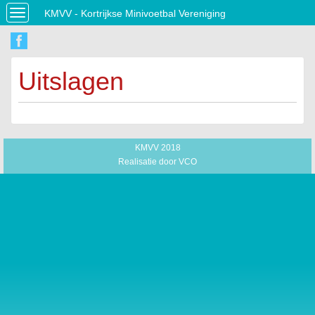
KMVV - Kortrijkse Minivoetbal Vereniging
Toggle
navigation
Uitslagen
KMVV 2018
Realisatie door
VCO