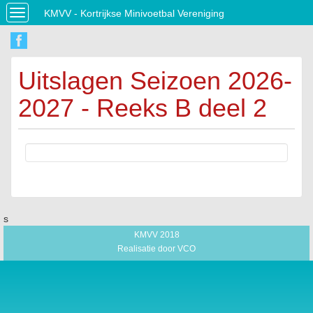
KMVV - Kortrijkse Minivoetbal Vereniging
Toggle
navigation
Uitslagen Seizoen 2026-
2027 - Reeks B deel 2
s
KMVV 2018
Realisatie door
VCO