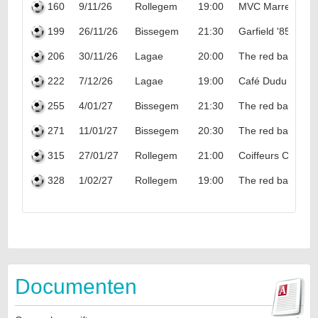
160
9/11/26
Rollegem
19:00
MVC Marreva
199
26/11/26
Bissegem
21:30
Garfield '85
206
30/11/26
Lagae
20:00
The red bastards
222
7/12/26
Lagae
19:00
Café Dudu
255
4/01/27
Bissegem
21:30
The red bastards
271
11/01/27
Bissegem
20:30
The red bastards
315
27/01/27
Rollegem
21:00
Coiffeurs City
328
1/02/27
Rollegem
19:00
The red bastards
Documenten