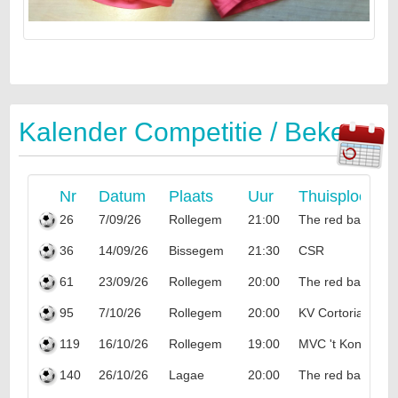
Kalender Competitie / Beker
Nr
Datum
Plaats
Uur
Thuisploeg
26
7/09/26
Rollegem
21:00
The red bastards
36
14/09/26
Bissegem
21:30
CSR
61
23/09/26
Rollegem
20:00
The red bastards
95
7/10/26
Rollegem
20:00
KV Cortoriacum
119
16/10/26
Rollegem
19:00
MVC 't Koningsho
140
26/10/26
Lagae
20:00
The red bastards