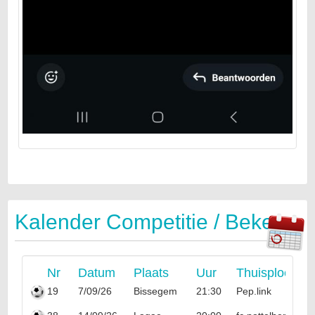
Kalender Competitie / Beker
Nr
Datum
Plaats
Uur
Thuisploeg
19
7/09/26
Bissegem
21:30
Pep.link