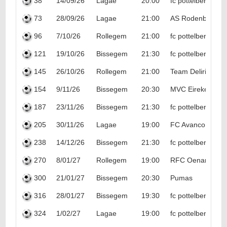
38
14/09/26
Lagae
20:00
fc pottelberg
73
28/09/26
Lagae
21:00
AS Rodenburg
96
7/10/26
Rollegem
21:00
fc pottelberg
121
19/10/26
Bissegem
21:30
fc pottelberg
145
26/10/26
Rollegem
21:00
Team Delirium
154
9/11/26
Bissegem
20:30
MVC Eirekedeirie
187
23/11/26
Bissegem
21:30
fc pottelberg
205
30/11/26
Lagae
19:00
FC Avanco
238
14/12/26
Bissegem
21:30
fc pottelberg
270
8/01/27
Rollegem
19:00
RFC Oenanthe
300
21/01/27
Bissegem
20:30
Pumas
316
28/01/27
Bissegem
19:30
fc pottelberg
324
1/02/27
Lagae
19:00
fc pottelberg