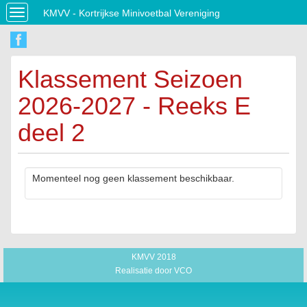
KMVV - Kortrijkse Minivoetbal Vereniging
Toggle
navigation
Klassement Seizoen
2026-2027 - Reeks E
deel 2
Momenteel nog geen klassement beschikbaar.
KMVV 2018
Realisatie door
VCO