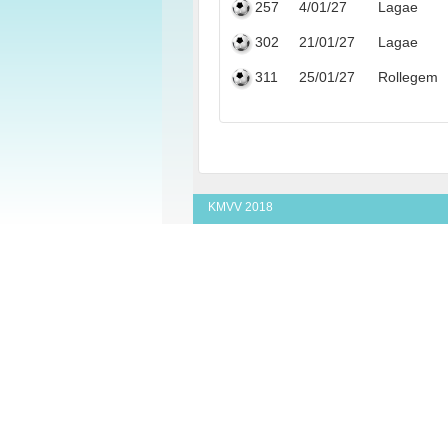
257
4/01/27
Lagae
302
21/01/27
Lagae
311
25/01/27
Rollegem
KMVV 2018