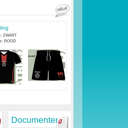
ting
n: ZWART
ve: ROOD
Documenten