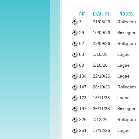
Nr
Datum
Plaats
7
31/08/26
Rollegem
29
10/09/26
Bissegem
62
23/09/26
Rollegem
83
1/10/26
Lagae
89
5/10/26
Lagae
134
22/10/26
Lagae
147
28/10/26
Rollegem
173
16/11/26
Lagae
197
26/11/26
Bissegem
226
7/12/26
Rollegem
251
17/12/26
Lagae