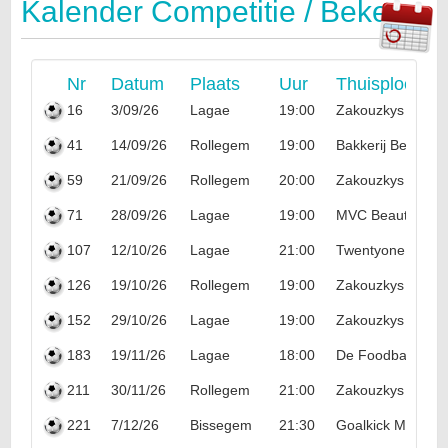
Kalender Competitie / Beker
Nr
Datum
Plaats
Uur
Thuisploeg
16
3/09/26
Lagae
19:00
Zakouzkys
41
14/09/26
Rollegem
19:00
Bakkerij Bekaert
59
21/09/26
Rollegem
20:00
Zakouzkys
71
28/09/26
Lagae
19:00
MVC Beauty & M
107
12/10/26
Lagae
21:00
Twentyone Kortrij
126
19/10/26
Rollegem
19:00
Zakouzkys
152
29/10/26
Lagae
19:00
Zakouzkys
183
19/11/26
Lagae
18:00
De Foodballers
211
30/11/26
Rollegem
21:00
Zakouzkys
221
7/12/26
Bissegem
21:30
Goalkick Murphy