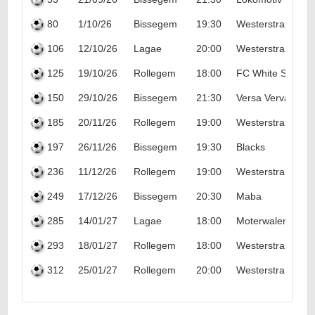
80
1/10/26
Bissegem
19:30
Westerstrand
106
12/10/26
Lagae
20:00
Westerstrand
125
19/10/26
Rollegem
18:00
FC White Star
150
29/10/26
Bissegem
21:30
Versa Vervacke
185
20/11/26
Rollegem
19:00
Westerstrand
197
26/11/26
Bissegem
19:30
Blacks
236
11/12/26
Rollegem
19:00
Westerstrand
249
17/12/26
Bissegem
20:30
Maba
285
14/01/27
Lagae
18:00
Moterwalen '09
293
18/01/27
Rollegem
18:00
Westerstrand
312
25/01/27
Rollegem
20:00
Westerstrand