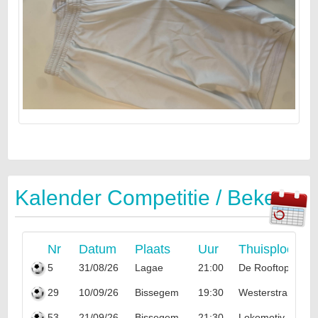
Kalender Competitie / Beker
Nr
Datum
Plaats
Uur
Thuisploeg
5
31/08/26
Lagae
21:00
De Rooftoppers
29
10/09/26
Bissegem
19:30
Westerstrand
53
21/09/26
Bissegem
21:30
Lokomotiv Popo