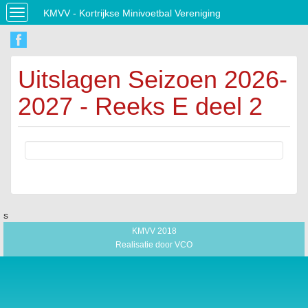
KMVV - Kortrijkse Minivoetbal Vereniging
Toggle
navigation
Uitslagen Seizoen 2026-
2027 - Reeks E deel 2
s
KMVV 2018
Realisatie door
VCO